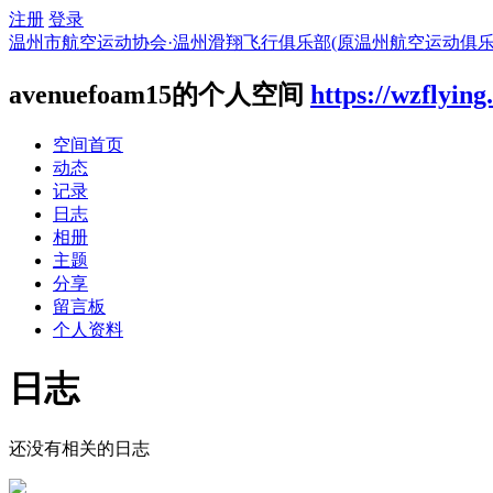
注册
登录
温州市航空运动协会·温州滑翔飞行俱乐部(原温州航空运动俱乐
avenuefoam15的个人空间
https://wzflyin
空间首页
动态
记录
日志
相册
主题
分享
留言板
个人资料
日志
还没有相关的日志